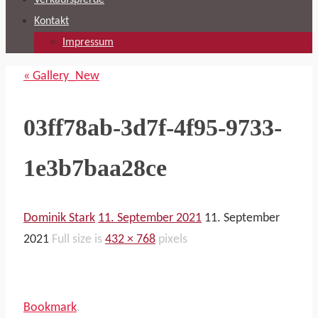
Verkaufspferde
Kontakt
Impressum
« Gallery_New
03ff78ab-3d7f-4f95-9733-
1e3b7baa28ce
Dominik Stark
11. September 2021
11. September
2021
Full size is
432 × 768
pixels
Bookmark
.